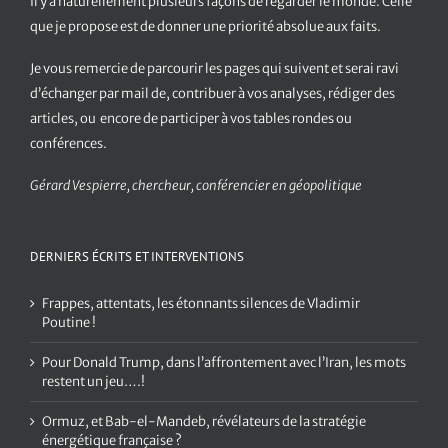
Il y a naturellement plusieurs façons de regarder le monde. Celle
que je propose est de donner une priorité absolue aux faits.
Je vous remercie de parcourir les pages qui suivent et serai ravi
d’échanger par mail de, contribuer à vos analyses, rédiger des
articles, ou encore de participer à vos tables rondes ou
conférences.
Gérard Vespierre, chercheur, conférencier en géopolitique
DERNIERS ÉCRITS ET INTERVENTIONS
Frappes, attentats, les étonnants silences de Vladimir
Poutine !
Pour Donald Trump, dans l’affrontement avec l’Iran, les mots
restent un jeu….!
Ormuz, et Bab-el-Mandeb, révélateurs de la stratégie
énergétique française ?