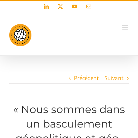
Passer
LinkedIn
X
YouTube
Email
au
contenu
Précédent
Suivant
« Nous sommes dans
un basculement