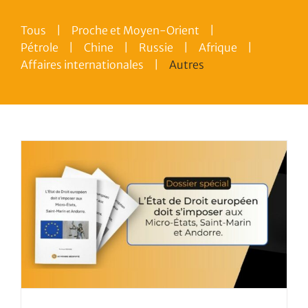
Tous
Proche et Moyen-Orient
Pétrole
Chine
Russie
Afrique
Affaires internationales
Autres
t