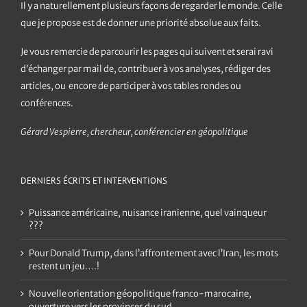
Il y a naturellement plusieurs façons de regarder le monde. Celle
que je propose est de donner une priorité absolue aux faits.
Je vous remercie de parcourir les pages qui suivent et serai ravi
d’échanger par mail de, contribuer à vos analyses, rédiger des
articles, ou encore de participer à vos tables rondes ou
conférences.
Gérard Vespierre, chercheur, conférencier en géopolitique
DERNIERS ÉCRITS ET INTERVENTIONS
Puissance américaine, nuisance iranienne, quel vainqueur
???
Pour Donald Trump, dans l’affrontement avec l’Iran, les mots
restent un jeu….!
Nouvelle orientation géopolitique franco-marocaine,
ouverture vers les provinces du sud