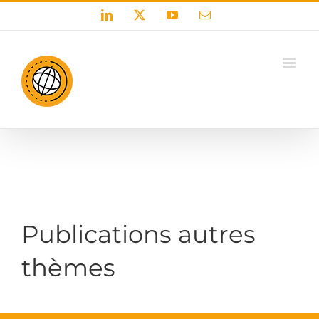
Passer
LinkedIn
X
YouTube
Email
au
contenu
Publications autres
thèmes