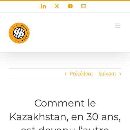
Passer
LinkedIn
X
YouTube
Email
au
contenu
Précédent
Suivant
Comment le
Kazakhstan, en 30 ans,