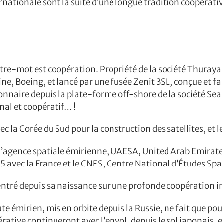
nationale sont la suite d’une longue tradition coopérati
ître-mot est coopération. Propriété de la société Thuraya,
, Boeing, et lancé par une fusée Zenit 3SL, conçue et fabr
ionnaire depuis la plate-forme off-shore de la société Se
onal et coopératif… !
c la Corée du Sud pour la construction des satellites, et 
l’agence spatiale émirienne, UAESA, United Arab Emirate
 avec la France et le CNES, Centre National d’Études Spa
entré depuis sa naissance sur une profonde coopération i
e émirien, mis en orbite depuis la Russie, ne fait que pour
opérative continueront avec l’envol, depuis le sol japonai