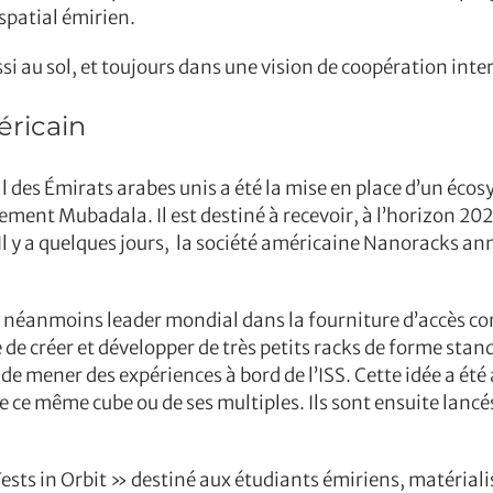
spatial émirien.
i au sol, et toujours dans une vision de coopération inte
éricain
es Émirats arabes unis a été la mise en place d’un écos
ssement Mubadala. Il est destiné à recevoir, à l’horizon 20
. Il y a quelques jours, la société américaine Nanoracks a
s néanmoins leader mondial dans la fourniture d’accès c
e de créer et développer de très petits racks de forme stan
e mener des expériences à bord de l’ISS. Cette idée a ét
e ce même cube ou de ses multiples. Ils sont ensuite lanc
ts in Orbit » destiné aux étudiants émiriens, matérialis