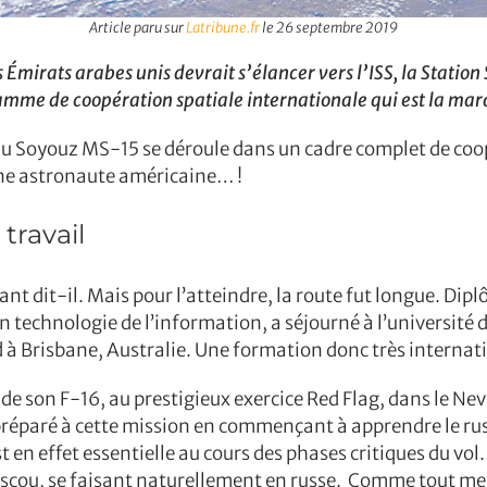
Article paru sur
Latribune.fr
le 26 septembre 2019
Émirats arabes unis devrait s’élancer vers l’ISS, la Statio
gramme de coopération spatiale internationale qui est la m
 Soyouz MS-15 se déroule dans un cadre complet de coopéra
ne astronaute américaine… !
travail
ant dit-il. Mais pour l’atteindre, la route fut longue. Di
 technologie de l’information, a séjourné à l’université d
 à Brisbane, Australie. Une formation donc très internati
rd de son F-16, au prestigieux exercice Red Flag, dans le N
t préparé à cette mission en commençant à apprendre le ru
en effet essentielle au cours des phases critiques du vol. 
oscou, se faisant naturellement en russe. Comme tout me