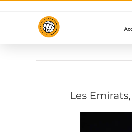
Passer
au
contenu
Acc
Les Emirats,