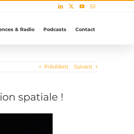
LinkedIn
X
YouTube
Email
ences & Radio
Podcasts
Contact
Précédent
Suivant
on spatiale !