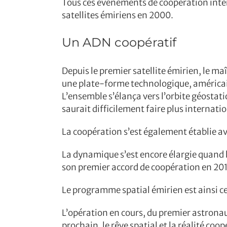
Tous ces événements de coopération inter
satellites émiriens en 2000.
Un ADN coopératif
Depuis le premier satellite émirien, le ma
une plate-forme technologique, américaine
L’ensemble s’élança vers l’orbite géostat
saurait difficilement faire plus internati
La coopération s’est également établie ave
La dynamique s’est encore élargie quand 
son premier accord de coopération en 2015
Le programme spatial émirien est ainsi c
L’opération en cours, du premier astronaut
prochain, le rêve spatial et la réalité co