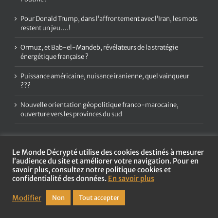
Pour Donald Trump, dans l’affrontement avec l’Iran, les mots
restent un jeu….!
Ormuz, et Bab-el-Mandeb, révélateurs de la stratégie
énergétique française ?
Puissance américaine, nuisance iranienne, quel vainqueur
???
Nouvelle orientation géopolitique franco-marocaine,
ouverture vers les provinces du sud
Le Monde Décrypté utilise des cookies destinés à mesurer
l’audience du site et améliorer votre navigation. Pour en
savoir plus, consultez notre politique cookies et
confidentialité des données.
En savoir plus
Copyright
2026 Le Monde Décrypté | Tous droits réservés |
Mentions
légales et politique de confidentialité
Modifier
Non
Tout accepter
Agence web :
Les Couturiers de la Com'