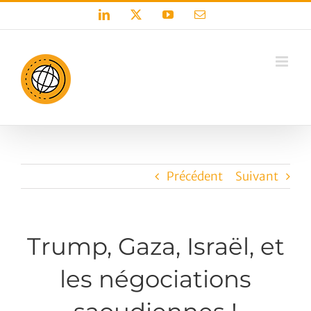
Passer
LinkedIn
X
YouTube
Email
au
contenu
Précédent
Suivant
Trump, Gaza, Israël, et
les négociations