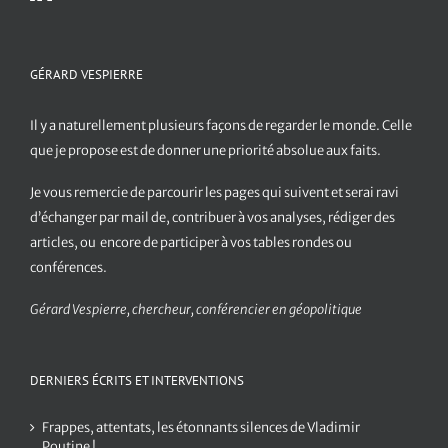
GÉRARD VESPIERRE
Il y a naturellement plusieurs façons de regarder le monde. Celle
que je propose est de donner une priorité absolue aux faits.
Je vous remercie de parcourir les pages qui suivent et serai ravi
d’échanger par mail de, contribuer à vos analyses, rédiger des
articles, ou encore de participer à vos tables rondes ou
conférences.
Gérard Vespierre, chercheur, conférencier en géopolitique
DERNIERS ÉCRITS ET INTERVENTIONS
Frappes, attentats, les étonnants silences de Vladimir
Poutine !