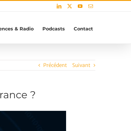
LinkedIn
X
YouTube
Email
ences & Radio
Podcasts
Contact
Précédent
Suivant
France ?