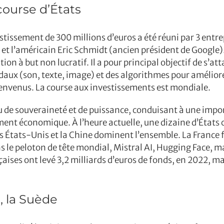
course d’États
vestissement de 300 millions d’euros a été réuni par 3 entr
 l’américain Eric Schmidt (ancien président de Google). I
on à but non lucratif. Il a pour principal objectif de s’att
x (son, texte, image) et des algorithmes pour améliorer 
bienvenus. La course aux investissements est mondiale.
 de souveraineté et de puissance, conduisant à une impo
ement économique. À l’heure actuelle, une dizaine d’États
 les États-Unis et la Chine dominent l’ensemble. La France f
 le peloton de tête mondial, Mistral AI, Hugging Face, ma
nçaises ont levé 3,2 milliards d’euros de fonds, en 2022, ma
, la Suède