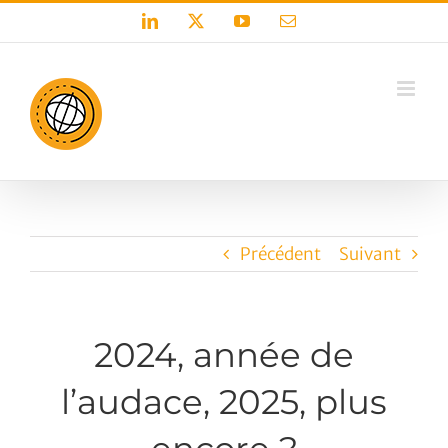
Passer
LinkedIn
X
YouTube
Email
au
contenu
Précédent
Suivant
2024, année de
l’audace, 2025, plus