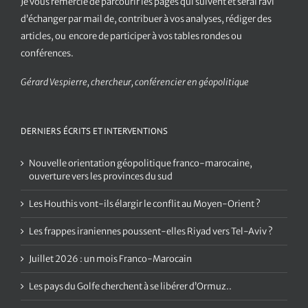
Je vous remercie de parcourir les pages qui suivent et serai ravi
d’échanger par mail de, contribuer à vos analyses, rédiger des
articles, ou encore de participer à vos tables rondes ou
conférences.
Gérard Vespierre, chercheur, conférencier en géopolitique
DERNIERS ÉCRITS ET INTERVENTIONS
Nouvelle orientation géopolitique franco-marocaine,
ouverture vers les provinces du sud
Les Houthis vont-ils élargir le conflit au Moyen-Orient ?
Les frappes iraniennes poussent-elles Riyad vers Tel-Aviv ?
Juillet 2026 : un mois Franco-Marocain
Les pays du Golfe cherchent à se libérer d’Ormuz..