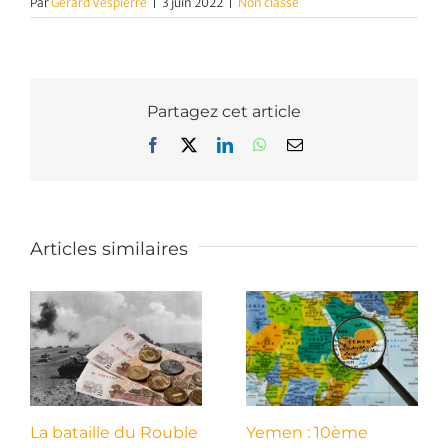
Par
Gérard Vespierre
|
3 juin 2022
|
Non classé
Partagez cet article
Facebook
X
LinkedIn
WhatsApp
Email
Articles similaires
La bataille du Rouble
Yemen : 10ème