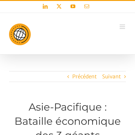
Passer
LinkedIn
X
YouTube
Email
au
contenu
Précédent
Suivant
Asie-Pacifique :
Bataille économique