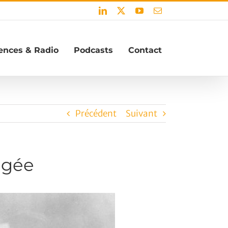
LinkedIn
X
YouTube
Email
ences & Radio
Podcasts
Contact
Précédent
Suivant
agée