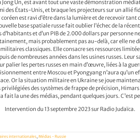
 Jong Un, est avant tout une vaste démonstration médiatiq
 des États-Unis, et braque les projecteurs sur un allié fi
 coréen est ravi d’être dans la lumière et de recevoir tant
ouvelle base spatiale russe fait oublier l’échec de la récen
s d’habitants et d’un PIB de 2.000 dollars par personne ne
tainement, mais probablement pas au-delà, car elle ne di
litaires classiques. Elle consacre ses ressources limitées 
is de nombreuses années dans les usines russes. Leur sa
palier les pertes russes en main d’œuvre, liées à la guer
sionnement entre Moscou et Pyongyang n’aura qu’un effet 
ce. Or la situation militaire en Ukraine se joue maintenan
privilégiées des systèmes de frappe de précision, Himars
a fait la une des médias, pendant quelques jours. C’est p
Intervention du 13 septembre 2023 sur Radio Judaïca.
aires internationales
,
Médias - Russie