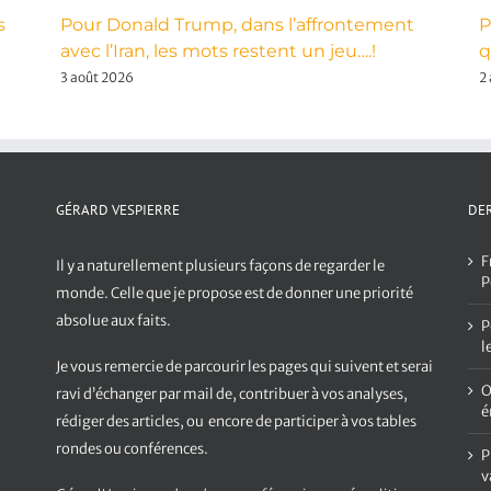
s
Pour Donald Trump, dans l’affrontement
P
avec l’Iran, les mots restent un jeu….!
q
3 août 2026
2
GÉRARD VESPIERRE
DER
F
Il y a naturellement plusieurs façons de regarder le
P
monde. Celle que je propose est de donner une priorité
absolue aux faits.
P
l
Je vous remercie de parcourir les pages qui suivent et serai
O
ravi d’échanger par mail de, contribuer à vos analyses,
é
rédiger des articles, ou encore de participer à vos tables
rondes ou conférences.
P
v