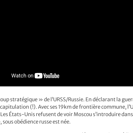
coup stratégique » de l’URSS/Russie. En déclarant la gue
 capitulation (!). Avec ses 19km de frontière commune, l
Les États-Unis refusent de voir Moscou s’introduire dans t
 sous obédience russe est née.