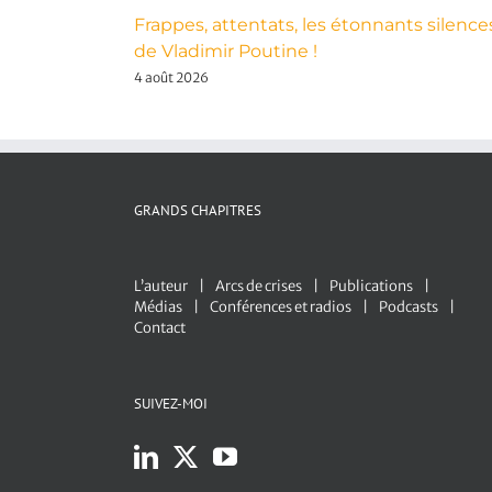
Frappes, attentats, les étonnants silence
de Vladimir Poutine !
4 août 2026
GRANDS CHAPITRES
L’auteur
Arcs de crises
Publications
Médias
Conférences et radios
Podcasts
Contact
SUIVEZ-MOI