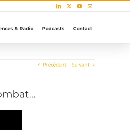
LinkedIn
X
YouTube
Email
ences & Radio
Podcasts
Contact
Précédent
Suivant
combat…