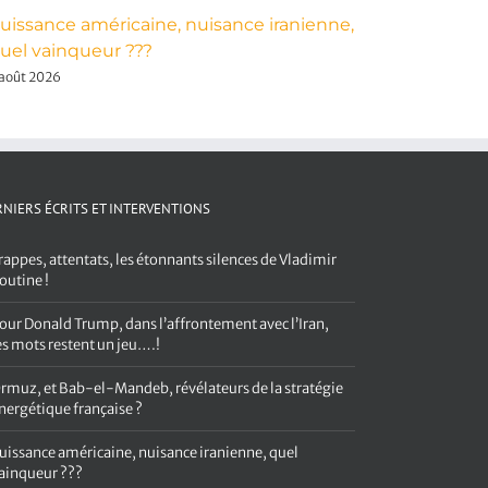
uissance américaine, nuisance iranienne,
Frappes, 
uel vainqueur ???
de Vladim
 août 2026
4 août 2026
NIERS ÉCRITS ET INTERVENTIONS
rappes, attentats, les étonnants silences de Vladimir
outine !
our Donald Trump, dans l’affrontement avec l’Iran,
es mots restent un jeu….!
rmuz, et Bab-el-Mandeb, révélateurs de la stratégie
nergétique française ?
uissance américaine, nuisance iranienne, quel
ainqueur ???