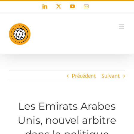
Passer
LinkedIn
X
YouTube
Email
au
contenu
Précédent
Suivant
Les Emirats Arabes
Unis, nouvel arbitre