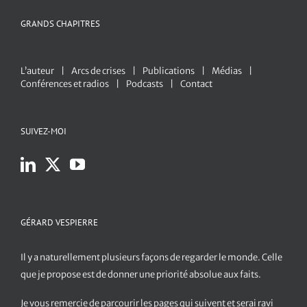
GRANDS CHAPITRES
L’auteur
Arcs de crises
Publications
Médias
Conférences et radios
Podcasts
Contact
SUIVEZ-MOI
GÉRARD VESPIERRE
Il y a naturellement plusieurs façons de regarder le monde. Celle
que je propose est de donner une priorité absolue aux faits.
Je vous remercie de parcourir les pages qui suivent et serai ravi