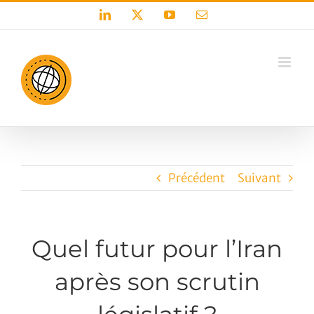
Passer
LinkedIn
X
YouTube
Email
au
contenu
Précédent
Suivant
Quel futur pour l’Iran
après son scrutin