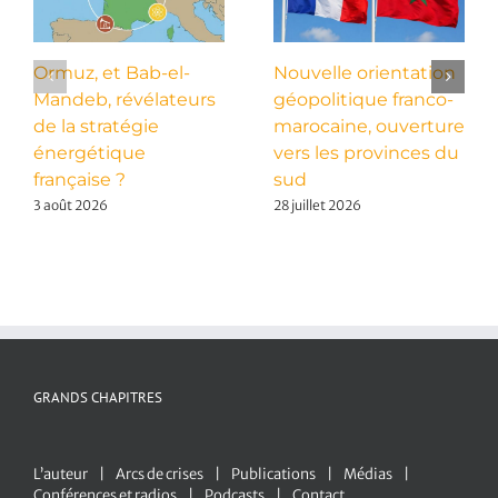
Ormuz, et Bab-el-
Nouvelle orientation
Mandeb, révélateurs
géopolitique franco-
de la stratégie
marocaine, ouverture
énergétique
vers les provinces du
française ?
sud
3 août 2026
28 juillet 2026
GRANDS CHAPITRES
L’auteur
Arcs de crises
Publications
Médias
Conférences et radios
Podcasts
Contact