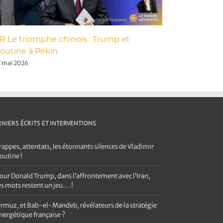
R Le triomphe chinois : Trump et
Frappes, 
outine à Pékin
de Vladim
7 mai 2026
4 août 2026
NIERS ÉCRITS ET INTERVENTIONS
rappes, attentats, les étonnants silences de Vladimir
outine !
our Donald Trump, dans l’affrontement avec l’Iran,
es mots restent un jeu….!
rmuz, et Bab-el-Mandeb, révélateurs de la stratégie
nergétique française ?