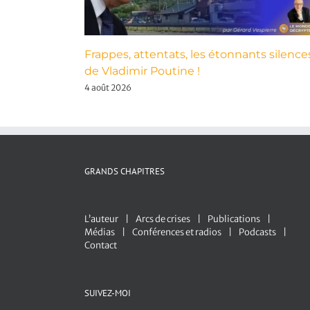
Frappes, attentats, les étonnants silence
de Vladimir Poutine !
4 août 2026
GRANDS CHAPITRES
L’auteur
Arcs de crises
Publications
Médias
Conférences et radios
Podcasts
Contact
SUIVEZ-MOI