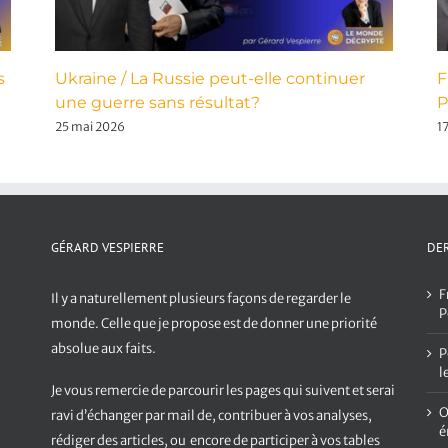
s
Ukraine / La Russie peut-elle continuer
F
une guerre sans résultat?
P
25 mai 2026
1
GÉRARD VESPIERRE
DER
F
Il y a naturellement plusieurs façons de regarder le
P
monde. Celle que je propose est de donner une priorité
absolue aux faits.
P
l
Je vous remercie de parcourir les pages qui suivent et serai
O
ravi d’échanger par mail de, contribuer à vos analyses,
é
rédiger des articles, ou encore de participer à vos tables