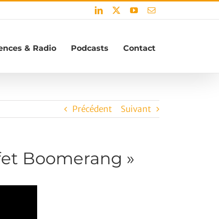
LinkedIn
X
YouTube
Email
ences & Radio
Podcasts
Contact
Précédent
Suivant
ffet Boomerang »