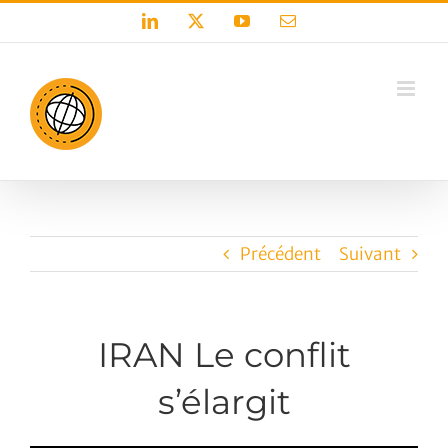
Passer
LinkedIn
X
YouTube
Email
au
contenu
Précédent
Suivant
IRAN Le conflit
s’élargit