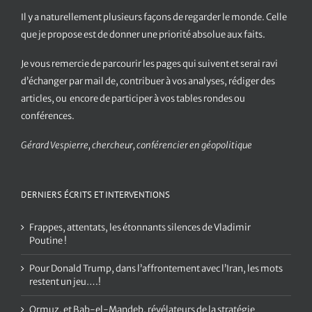
Il y a naturellement plusieurs façons de regarder le monde. Celle
que je propose est de donner une priorité absolue aux faits.
Je vous remercie de parcourir les pages qui suivent et serai ravi
d’échanger par mail de, contribuer à vos analyses, rédiger des
articles, ou encore de participer à vos tables rondes ou
conférences.
Gérard Vespierre, chercheur, conférencier en géopolitique
DERNIERS ÉCRITS ET INTERVENTIONS
Frappes, attentats, les étonnants silences de Vladimir
Poutine !
Pour Donald Trump, dans l’affrontement avec l’Iran, les mots
restent un jeu….!
Ormuz, et Bab-el-Mandeb, révélateurs de la stratégie