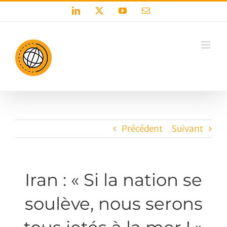
Passer
LinkedIn
X
YouTube
Email
au
contenu
Précédent
Suivant
Iran : « Si la nation se
soulève, nous serons