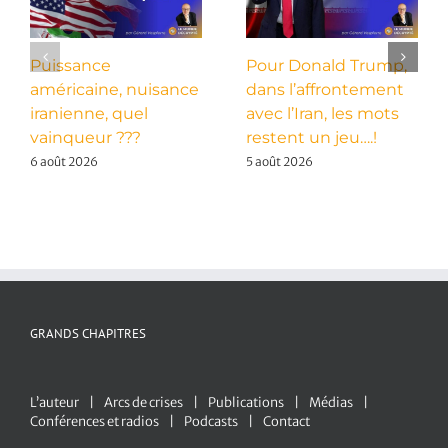
Puissance
Pour Donald Trump,
américaine, nuisance
dans l’affrontement
iranienne, quel
avec l’Iran, les mots
vainqueur ???
restent un jeu….!
6 août 2026
5 août 2026
GRANDS CHAPITRES
L’auteur
Arcs de crises
Publications
Médias
Conférences et radios
Podcasts
Contact