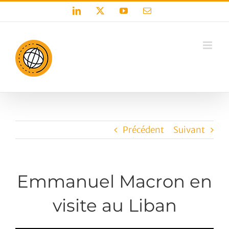
Passer
LinkedIn
X
YouTube
Email
au
contenu
Précédent
Suivant
Emmanuel Macron en
visite au Liban