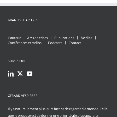
GRANDS CHAPITRES
L’auteur
Arcs de crises
Publications
Médias
Conférences et radios
Podcasts
Contact
SUIVEZ-MOI
GÉRARD VESPIERRE
Il y a naturellement plusieurs façons de regarder le monde. Celle
que je propose est de donner une priorité absolue aux faits.