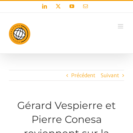
Passer
LinkedIn
X
YouTube
Email
au
contenu
Précédent
Suivant
Gérard Vespierre et
Pierre Conesa