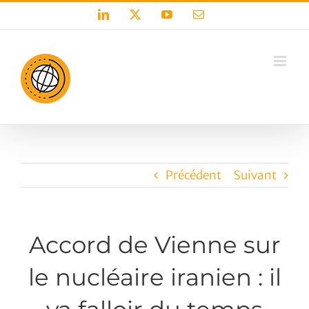
Passer
LinkedIn
X
YouTube
Email
au
contenu
Précédent
Suivant
Accord de Vienne sur
le nucléaire iranien : il