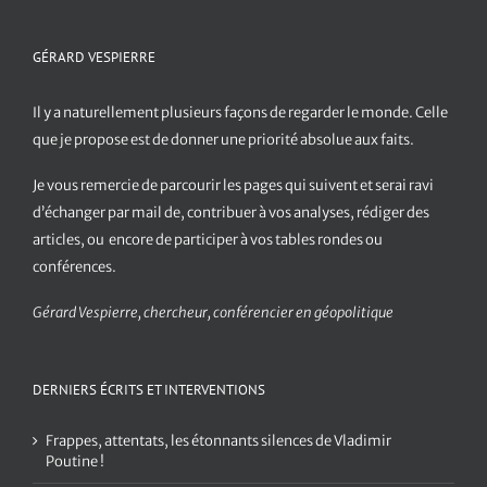
GÉRARD VESPIERRE
Il y a naturellement plusieurs façons de regarder le monde. Celle
que je propose est de donner une priorité absolue aux faits.
Je vous remercie de parcourir les pages qui suivent et serai ravi
d’échanger par mail de, contribuer à vos analyses, rédiger des
articles, ou encore de participer à vos tables rondes ou
conférences.
Gérard Vespierre, chercheur, conférencier en géopolitique
DERNIERS ÉCRITS ET INTERVENTIONS
Frappes, attentats, les étonnants silences de Vladimir
Poutine !