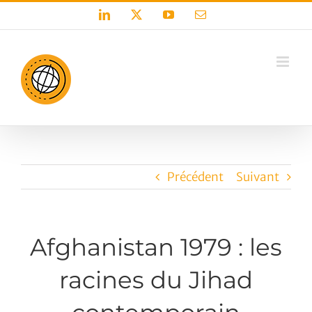
Passer
LinkedIn
X
YouTube
Email
au
contenu
Précédent
Suivant
Afghanistan 1979 : les
racines du Jihad