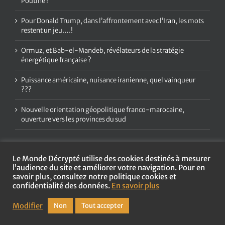
Poutine !
Pour Donald Trump, dans l’affrontement avec l’Iran, les mots
restent un jeu….!
Ormuz, et Bab-el-Mandeb, révélateurs de la stratégie
énergétique française ?
Puissance américaine, nuisance iranienne, quel vainqueur
???
Nouvelle orientation géopolitique franco-marocaine,
ouverture vers les provinces du sud
Le Monde Décrypté utilise des cookies destinés à mesurer
l’audience du site et améliorer votre navigation. Pour en
savoir plus, consultez notre politique cookies et
confidentialité des données.
En savoir plus
Copyright
2026 Le Monde Décrypté | Tous droits réservés |
Mentions
légales et politique de confidentialité
Modifier
Non
Tout accepter
Agence web :
Les Couturiers de la Com'