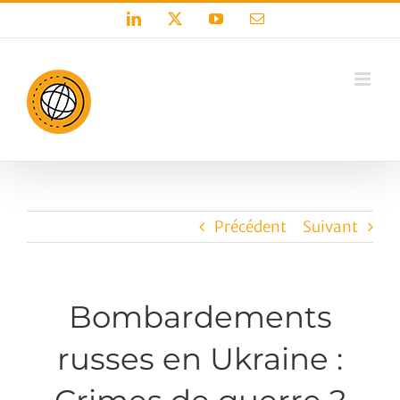
Passer
LinkedIn
X
YouTube
Email
au
contenu
Précédent
Suivant
Bombardements
russes en Ukraine :