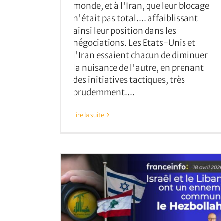
monde, et à l'Iran, que leur blocage
n'était pas total.... affaiblissant
Vers la fin du cauchemar Liban
ainsi leur position dans les
négociations. Les Etats-Unis et
l'Iran essaient chacun de diminuer
la nuisance de l'autre, en prenant
des initiatives tactiques, très
prudemment....
Lire la suite
t un ennemi
bollah