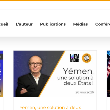
ueil
L’auteur
Publications
Médias
Confér
Iran, quels nouveaux obstacles
ts !
dans les négociations ?
Yémen, une solution à deux