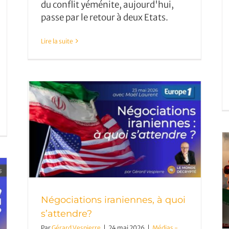
du conflit yéménite, aujourd'hui,
passe par le retour à deux Etats.
Lire la suite
oi
Pourquoi l’Iran frappe, à nouveau,
les Emirats ?
Négociations iraniennes, à quoi
s’attendre?
Par
Gérard Vespierre
|
24 mai 2026
|
Médias -