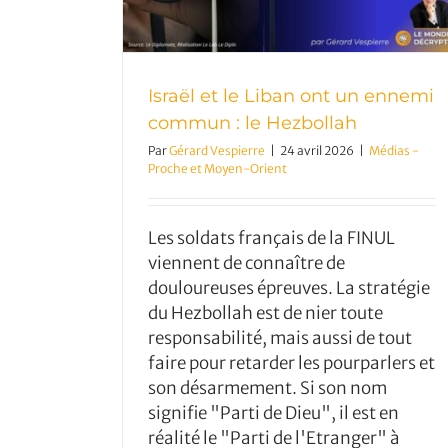
Israël et le Liban ont un ennemi
commun : le Hezbollah
Par
Gérard Vespierre
|
24 avril 2026
|
Médias -
Proche et Moyen-Orient
Les soldats français de la FINUL
viennent de connaître de
douloureuses épreuves. La stratégie
du Hezbollah est de nier toute
responsabilité, mais aussi de tout
Le régime iranien va t-il finir p
faire pour retarder les pourparlers et
tomber prochainement ?
son désarmement. Si son nom
signifie "Parti de Dieu", il est en
réalité le "Parti de l'Etranger" à