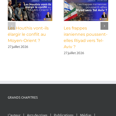
Les Houthis vont-ils
Les frappes
élargir le conflit au
iraniennes poussent-
Moyen-Orient ?
elles Riyad vers Tel-
Aviv ?
27 juillet 2026
27 juillet 2026
GRANDS CHAPITRES
L’auteur
Arcs de crises
Publications
Médias