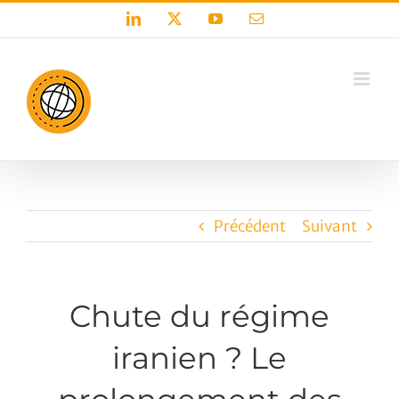
Passer
LinkedIn
X
YouTube
Email
au
contenu
Précédent
Suivant
Chute du régime
iranien ? Le