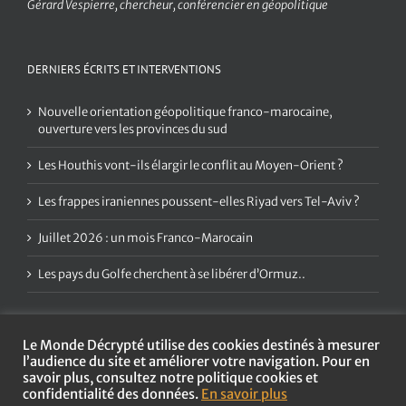
Gérard Vespierre, chercheur, conférencier en géopolitique
DERNIERS ÉCRITS ET INTERVENTIONS
Nouvelle orientation géopolitique franco-marocaine,
ouverture vers les provinces du sud
Les Houthis vont-ils élargir le conflit au Moyen-Orient ?
Les frappes iraniennes poussent-elles Riyad vers Tel-Aviv ?
Juillet 2026 : un mois Franco-Marocain
Les pays du Golfe cherchent à se libérer d’Ormuz..
Le Monde Décrypté utilise des cookies destinés à mesurer
l’audience du site et améliorer votre navigation. Pour en
savoir plus, consultez notre politique cookies et
confidentialité des données.
En savoir plus
Copyright
2026 Le Monde Décrypté | Tous droits réservés |
Mentions