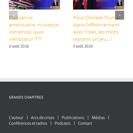
Puissance
Pour Donald Trump,
américaine, nuisance
dans l’affrontement
iranienne, quel
avec l’Iran, les mots
vainqueur ???
restent un jeu….!
6 août 2026
5 août 2026
GRANDS CHAPITRES
L’auteur
Arcs de crises
Publications
Médias
Conférences et radios
Podcasts
Contact