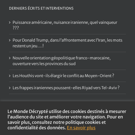
DERNIERS ÉCRITS ET INTERVENTIONS
Puissance américaine, nuisance iranienne, quel vainqueur
???
Pour Donald Trump, dans l’affrontement avec l’Iran, les mots
restent un jeu….!
Nouvelle orientation géopolitique franco-marocaine,
ouverture vers les provinces du sud
Les Houthis vont-ils élargir le conflit au Moyen-Orient ?
Les frappes iraniennes poussent-elles Riyad vers Tel-Aviv ?
Le Monde Décrypté utilise des cookies destinés à mesurer
l’audience du site et améliorer votre navigation. Pour en
savoir plus, consultez notre politique cookies et
confidentialité des données.
En savoir plus
Copyright
2026 Le Monde Décrypté | Tous droits réservés |
Mentions
légales et politique de confidentialité