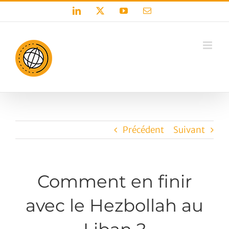
Passer
LinkedIn
X
YouTube
Email
au
contenu
Précédent
Suivant
Comment en finir
avec le Hezbollah au