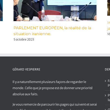
I
PARLEMENT EUROPÉEN, la réalité de la
j
situation iranienne.
1
5 octobre 2023
GÉRARD VESPIERRE
DER
F
Il y a naturellement plusieurs façons de regarder le
P
monde. Celle que je propose est de donner une priorité
absolue aux faits.
P
l
Je vous remercie de parcourir les pages qui suivent et serai
O