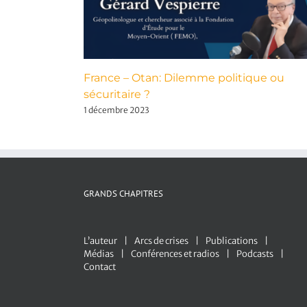
France – Otan: Dilemme politique ou
sécuritaire ?
1 décembre 2023
GRANDS CHAPITRES
L’auteur
Arcs de crises
Publications
Médias
Conférences et radios
Podcasts
Contact