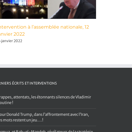
ntervention à l’assemblée nationale, 12
France – 
anvier 2022
sécuritair
6 janvier 2022
1 décembre 2
NIERS ÉCRITS ET INTERVENTIONS
rappes, attentats, les étonnants silences de Vladimir
outine !
our Donald Trump, dans l’affrontement avec l’Iran,
es mots restent un jeu….!
rmuz, et Bab-el-Mandeb, révélateurs de la stratégie