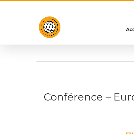
Passer
au
contenu
Acc
Conférence – Eur