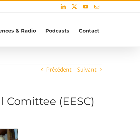
LinkedIn
X
YouTube
Email
ences & Radio
Podcasts
Contact
Précédent
Suivant
l Comittee (EESC)