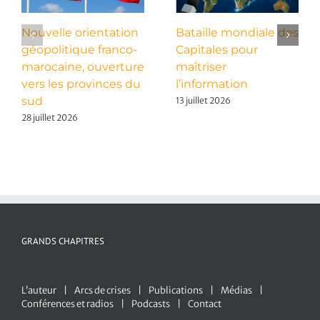
Nouvelle orientation
Bataille mondiale des
géopolitique franco-
Capitales pour
marocaine, ouverture
maîtriser
vers les provinces du
l’information
sud
13 juillet 2026
28 juillet 2026
GRANDS CHAPITRES
L’auteur
Arcs de crises
Publications
Médias
Conférences et radios
Podcasts
Contact