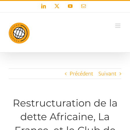
Passer
LinkedIn
X
YouTube
Email
au
contenu
Précédent
Suivant
Restructuration de la
dette Africaine, La