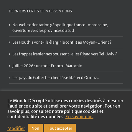
DERNIERS ÉCRITS ET INTERVENTIONS
Nouvelle orientation géopolitique franco-marocaine,
ouverture vers les provinces du sud
Les Houthis vont-ils élargir le conflit au Moyen-Orient ?
Les frappes iraniennes poussent-elles Riyad vers Tel-Aviv ?
Juillet 2026 : un mois Franco-Marocain
Les pays du Golfe cherchent à se libérer d’Ormuz..
Le Monde Décrypté utilise des cookies destinés à mesurer
l’audience du site et améliorer votre navigation. Pour en
savoir plus, consultez notre politique cookies et
confidentialité des données.
En savoir plus
Copyright
2026 Le Monde Décrypté | Tous droits réservés |
Mentions
légales et politique de confidentialité
Modifier
Non
Tout accepter