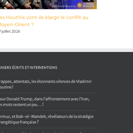
es Houthis vont-ils élargir le conflit au
Pour Dona
oyen-Orient ?
avec l’Ira
 juillet 2026
3 août 2026
NIERS ÉCRITS ET INTERVENTIONS
rappes, attentats, les étonnants silences de Vladimir
outine !
our Donald Trump, dans l’affrontement avec l’Iran,
es mots restent un jeu….!
rmuz, et Bab-el-Mandeb, révélateurs de la stratégie
nergétique française ?