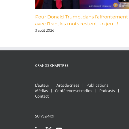
Pour Donald Trump, dans l’affrontement
avec l’Iran, les mots restent un jeu….!
3 août 2026
GRANDS CHAPITRES
L’auteur
Arcs de crises
Publications
Médias
Conférences et radios
Podcasts
Contact
SUIVEZ-MOI