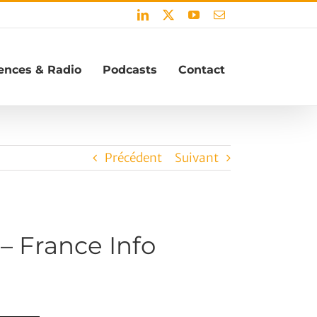
LinkedIn
X
YouTube
Email
ences & Radio
Podcasts
Contact
Précédent
Suivant
 – France Info