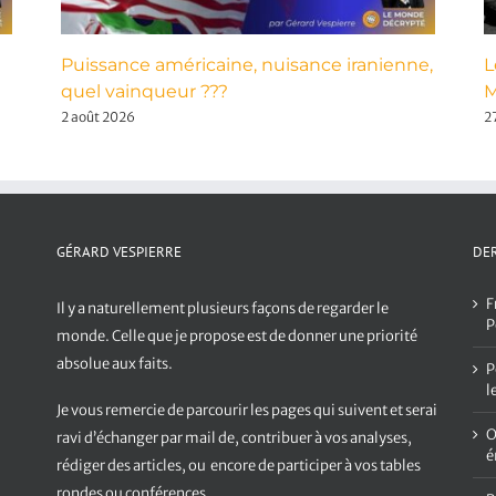
Puissance américaine, nuisance iranienne,
L
quel vainqueur ???
M
2 août 2026
27
GÉRARD VESPIERRE
DER
F
Il y a naturellement plusieurs façons de regarder le
P
monde. Celle que je propose est de donner une priorité
absolue aux faits.
P
l
Je vous remercie de parcourir les pages qui suivent et serai
O
ravi d’échanger par mail de, contribuer à vos analyses,
é
rédiger des articles, ou encore de participer à vos tables
rondes ou conférences.