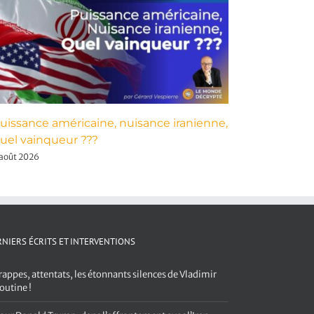
uissance américaine, nuisance iranienne,
Frappes, 
uel vainqueur ???
de Vladim
 août 2026
4 août 2026
NIERS ÉCRITS ET INTERVENTIONS
rappes, attentats, les étonnants silences de Vladimir
outine !