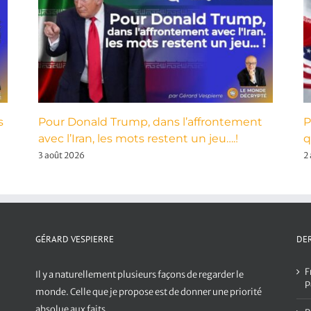
s
Pour Donald Trump, dans l’affrontement
P
avec l’Iran, les mots restent un jeu….!
q
3 août 2026
2
GÉRARD VESPIERRE
DER
F
Il y a naturellement plusieurs façons de regarder le
P
monde. Celle que je propose est de donner une priorité
absolue aux faits.