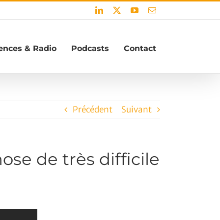
LinkedIn
X
YouTube
Email
ences & Radio
Podcasts
Contact
Précédent
Suivant
se de très difficile