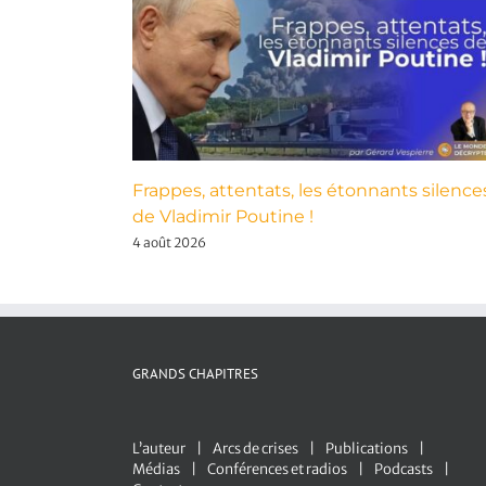
Frappes, attentats, les étonnants silence
de Vladimir Poutine !
4 août 2026
GRANDS CHAPITRES
L’auteur
Arcs de crises
Publications
Médias
Conférences et radios
Podcasts