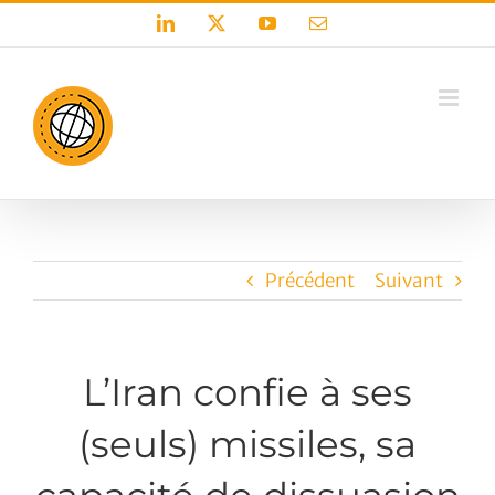
Passer
LinkedIn
X
YouTube
Email
au
contenu
Précédent
Suivant
L’Iran confie à ses
(seuls) missiles, sa