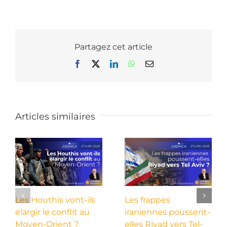
Partagez cet article
Facebook
X
LinkedIn
WhatsApp
Email
Articles similaires
Les Houthis vont-ils
Les frappes
élargir le conflit au
iraniennes poussent-
Moyen-Orient ?
elles Riyad vers Tel-