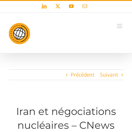
Passer
LinkedIn
X
YouTube
Email
au
contenu
Précédent
Suivant
Iran et négociations
nucléaires – CNews