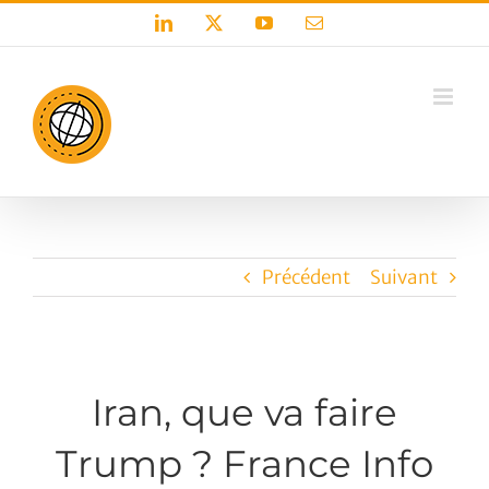
Passer
LinkedIn
X
YouTube
Email
au
contenu
Précédent
Suivant
Iran, que va faire
Trump ? France Info