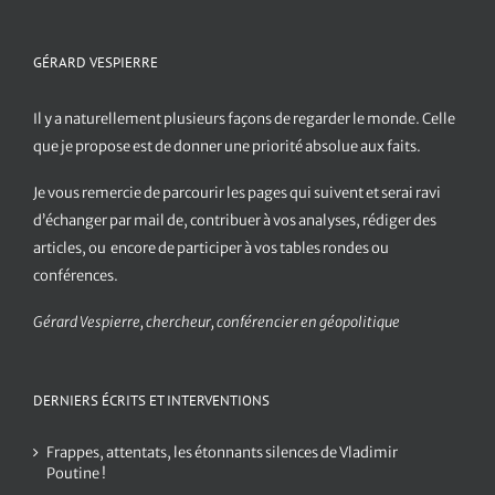
GÉRARD VESPIERRE
Il y a naturellement plusieurs façons de regarder le monde. Celle
que je propose est de donner une priorité absolue aux faits.
Je vous remercie de parcourir les pages qui suivent et serai ravi
d’échanger par mail de, contribuer à vos analyses, rédiger des
articles, ou encore de participer à vos tables rondes ou
conférences.
Gérard Vespierre, chercheur, conférencier en géopolitique
DERNIERS ÉCRITS ET INTERVENTIONS
Frappes, attentats, les étonnants silences de Vladimir
Poutine !