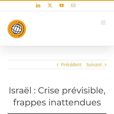
Passer
LinkedIn
X
YouTube
Email
au
contenu
Précédent
Suivant
Israël : Crise prévisible,
frappes inattendues