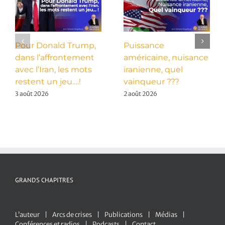
Pour Donald Trump,
Puissance
dans l’affrontement
américaine, nuisance
avec l’Iran, les mots
iranienne, quel
restent un jeu….!
vainqueur ???
3 août 2026
2 août 2026
GRANDS CHAPITRES
L’auteur
Arcs de crises
Publications
Médias
Conférences et radios
Podcasts
Contact