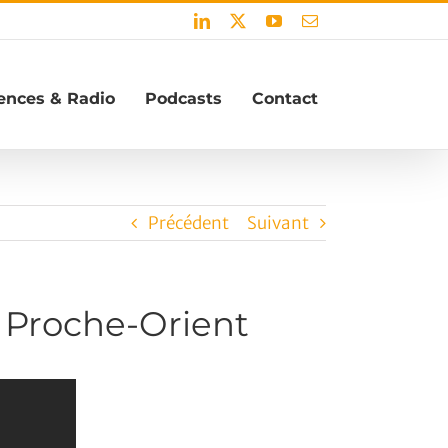
LinkedIn
X
YouTube
Email
ences & Radio
Podcasts
Contact
Précédent
Suivant
u Proche-Orient