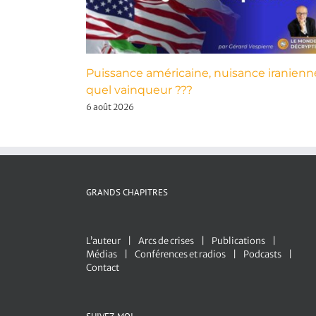
Puissance américaine, nuisance iranienn
quel vainqueur ???
6 août 2026
GRANDS CHAPITRES
L’auteur
Arcs de crises
Publications
Médias
Conférences et radios
Podcasts
Contact