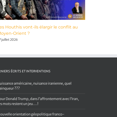
es Houthis vont-ils élargir le conflit au
Puissance
oyen-Orient ?
quel vain
 juillet 2026
6 août 2026
NIERS ÉCRITS ET INTERVENTIONS
uissance américaine, nuisance iranienne, quel
ainqueur ???
our Donald Trump, dans l’affrontement avec l’Iran,
es mots restent un jeu….!
ouvelle orientation géopolitique franco-