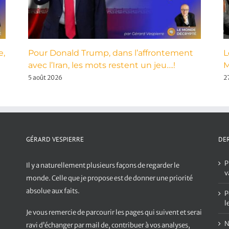
e,
Pour Donald Trump, dans l’affrontement
L
avec l’Iran, les mots restent un jeu….!
M
5 août 2026
27
GÉRARD VESPIERRE
DER
P
Il y a naturellement plusieurs façons de regarder le
v
monde. Celle que je propose est de donner une priorité
absolue aux faits.
P
l
Je vous remercie de parcourir les pages qui suivent et serai
N
ravi d’échanger par mail de, contribuer à vos analyses,