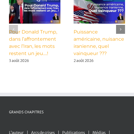
Pour Donald Trump,
Puissance
dans l’affrontement
américaine, nuisance
avec l’Iran, les mots
iranienne, quel
restent un jeu….!
vainqueur ???
3 août 2026
2 août 2026
GRANDS CHAPITRES
L’auteur
Arcs de crises
Publications
Médias