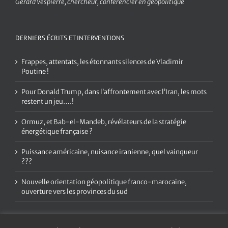
Gérard Vespierre, chercheur, conférencier en géopolitique
DERNIERS ÉCRITS ET INTERVENTIONS
Frappes, attentats, les étonnants silences de Vladimir
Poutine !
Pour Donald Trump, dans l’affrontement avec l’Iran, les mots
restent un jeu….!
Ormuz, et Bab-el-Mandeb, révélateurs de la stratégie
énergétique française ?
Puissance américaine, nuisance iranienne, quel vainqueur
???
Nouvelle orientation géopolitique franco-marocaine,
ouverture vers les provinces du sud