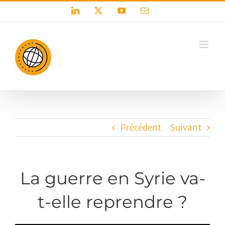
Passer
LinkedIn
X
YouTube
Email
au
contenu
Précédent
Suivant
La guerre en Syrie va-
t-elle reprendre ?