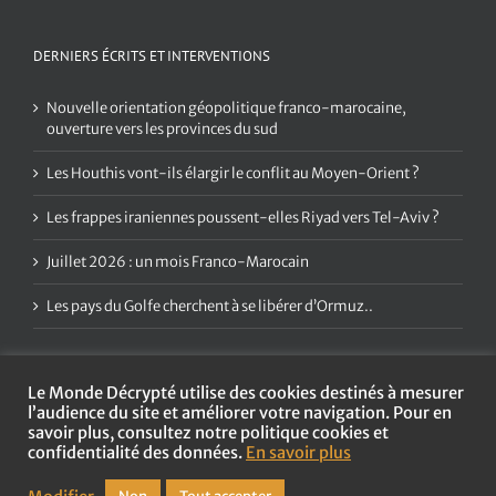
DERNIERS ÉCRITS ET INTERVENTIONS
Nouvelle orientation géopolitique franco-marocaine,
ouverture vers les provinces du sud
Les Houthis vont-ils élargir le conflit au Moyen-Orient ?
Les frappes iraniennes poussent-elles Riyad vers Tel-Aviv ?
Juillet 2026 : un mois Franco-Marocain
Les pays du Golfe cherchent à se libérer d’Ormuz..
Le Monde Décrypté utilise des cookies destinés à mesurer
l’audience du site et améliorer votre navigation. Pour en
savoir plus, consultez notre politique cookies et
confidentialité des données.
En savoir plus
Copyright
2026 Le Monde Décrypté | Tous droits réservés |
Mentions
légales et politique de confidentialité