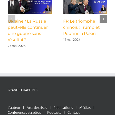
Ukraine / La Russie
FR Le triomphe
peut-elle continuer
chinois : Trump et
une guerre sans
Poutine à Pékin
résultat?
17 mai 2026
25 mai 2026
GRANDS CHAPITRES
L’auteur
Arcs de crises
Publications
Médias
Conférences et radios
Podcasts
Contact