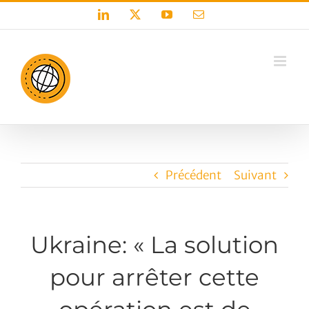
Passer
LinkedIn
X
YouTube
Email
au
contenu
Précédent
Suivant
Ukraine: « La solution
pour arrêter cette