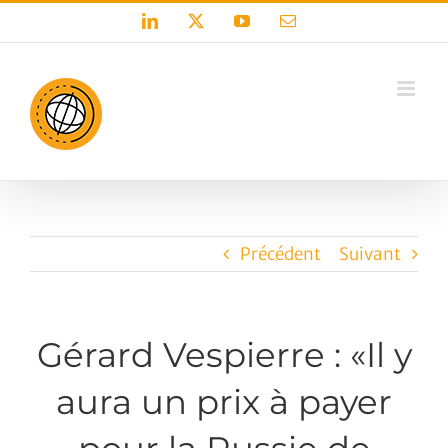
Passer
LinkedIn
X
YouTube
Email
au
contenu
Précédent
Suivant
Gérard Vespierre : «Il y
aura un prix à payer