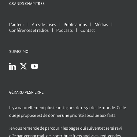
GRANDS CHAPITRES
L’auteur
Arcs de crises
Publications
Médias
Conférences et radios
Podcasts
Contact
SUIVEZ-MOI
GÉRARD VESPIERRE
Il y a naturellement plusieurs façons de regarder le monde. Celle
que je propose est de donner une priorité absolue aux faits.
Je vous remercie de parcourir les pages qui suivent et serai ravi
d’échanger par mail de, contribuer à vos analyses, rédiger des