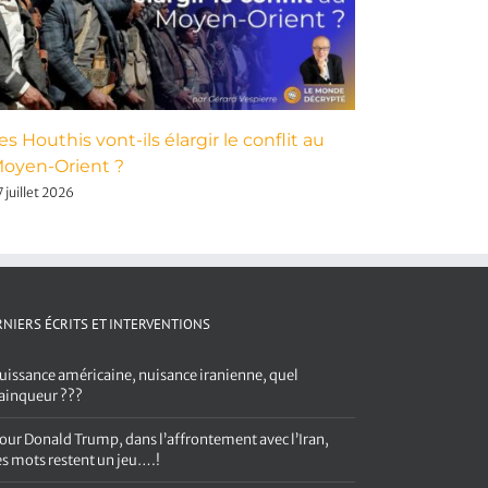
es Houthis vont-ils élargir le conflit au
Puissance
oyen-Orient ?
quel vain
 juillet 2026
6 août 2026
NIERS ÉCRITS ET INTERVENTIONS
uissance américaine, nuisance iranienne, quel
ainqueur ???
our Donald Trump, dans l’affrontement avec l’Iran,
es mots restent un jeu….!