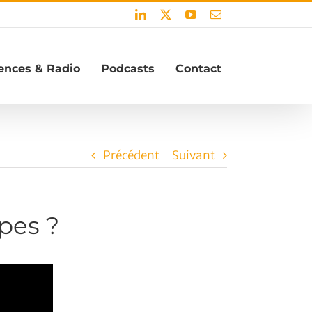
LinkedIn
X
YouTube
Email
ences & Radio
Podcasts
Contact
Précédent
Suivant
pes ?