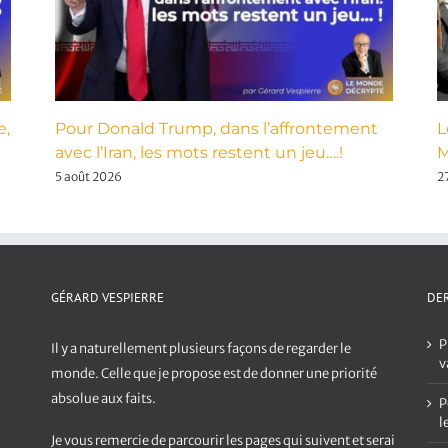
e,
Pour Donald Trump, dans l’affrontement
L
avec l’Iran, les mots restent un jeu….!
M
5 août 2026
27
GÉRARD VESPIERRE
DER
P
Il y a naturellement plusieurs façons de regarder le
v
monde. Celle que je propose est de donner une priorité
absolue aux faits.
P
l
Je vous remercie de parcourir les pages qui suivent et serai