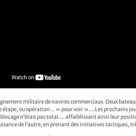
gnement militaire de navires commerciaux. Deux bateaux
e étape, ou opération… « pour voir »….Les prochains jours
 blocage n’était pas total…. affaiblissant ainsi leur posit
nuisance de l’autre, en prenant des initiatives tactiques