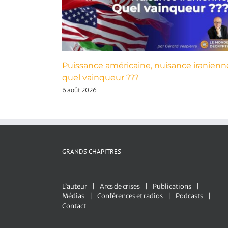
Puissance américaine, nuisance iranienn
quel vainqueur ???
6 août 2026
GRANDS CHAPITRES
L’auteur
Arcs de crises
Publications
Médias
Conférences et radios
Podcasts
Contact