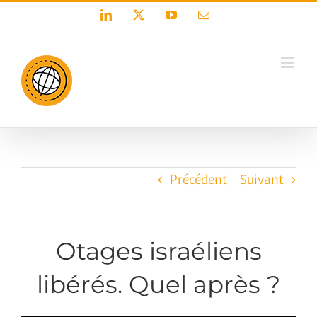
Passer
LinkedIn
X
YouTube
Email
au
contenu
Précédent
Suivant
Otages israéliens
libérés. Quel après ?