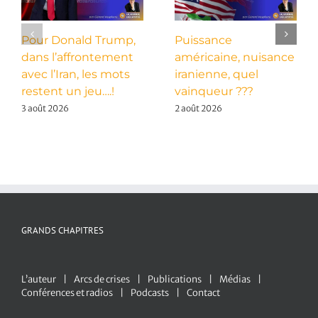
Pour Donald Trump,
Puissance
dans l’affrontement
américaine, nuisance
avec l’Iran, les mots
iranienne, quel
restent un jeu….!
vainqueur ???
3 août 2026
2 août 2026
GRANDS CHAPITRES
L’auteur
Arcs de crises
Publications
Médias
Conférences et radios
Podcasts
Contact