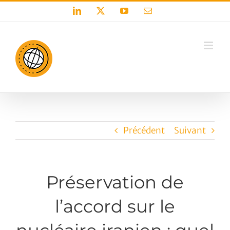
Passer
LinkedIn
X
YouTube
Email
au
contenu
Précédent
Suivant
Préservation de
l’accord sur le