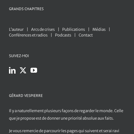
GRANDS CHAPITRES
L’auteur
Arcs de crises
Publications
Médias
Conférences et radios
Podcasts
Contact
SUIVEZ-MOI
GÉRARD VESPIERRE
Il y a naturellement plusieurs façons de regarder le monde. Celle
que je propose est de donner une priorité absolue aux faits.
Je vous remercie de parcourir les pages qui suivent et serai ravi