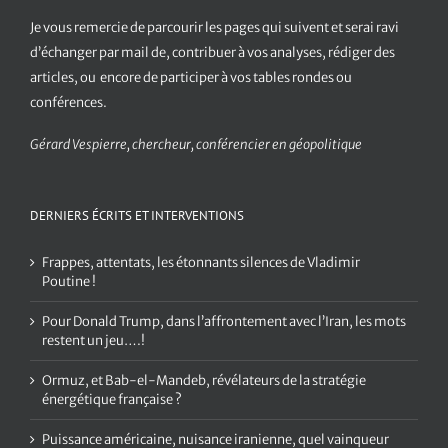
Je vous remercie de parcourir les pages qui suivent et serai ravi
d’échanger par mail de, contribuer à vos analyses, rédiger des
articles, ou encore de participer à vos tables rondes ou
conférences.
Gérard Vespierre, chercheur, conférencier en géopolitique
DERNIERS ÉCRITS ET INTERVENTIONS
Frappes, attentats, les étonnants silences de Vladimir
Poutine !
Pour Donald Trump, dans l’affrontement avec l’Iran, les mots
restent un jeu….!
Ormuz, et Bab-el-Mandeb, révélateurs de la stratégie
énergétique française ?
Puissance américaine, nuisance iranienne, quel vainqueur