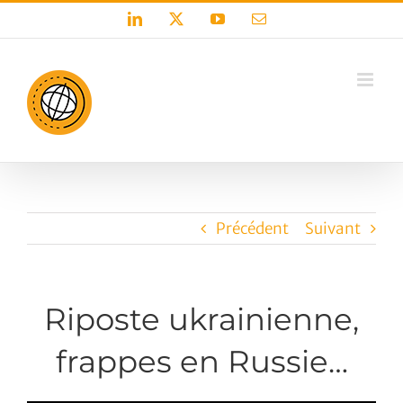
Passer
LinkedIn
X
YouTube
Email
au
contenu
Précédent
Suivant
Riposte ukrainienne,
frappes en Russie…