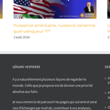
Puissance américaine, nuisance iranienne,
L
quel vainqueur ???
M
2 août 2026
27
GÉRARD VESPIERRE
DER
F
Il y a naturellement plusieurs façons de regarder le
P
monde. Celle que je propose est de donner une priorité
absolue aux faits.
P
l
Je vous remercie de parcourir les pages qui suivent et serai
O
ravi d’échanger par mail de, contribuer à vos analyses,