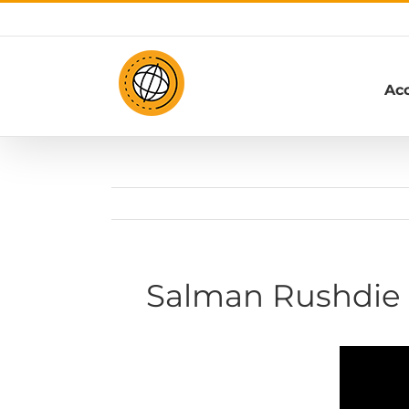
Passer
au
contenu
Acc
Salman Rushdie :