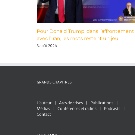
Pour Donald Trump, dans l’affrontement
avec l’Iran, les mots restent un jeu….!
3 août 2026
GRANDS CHAPITRES
L’auteur
Arcs de crises
Publications
Médias
Conférences et radios
Podcasts
Contact