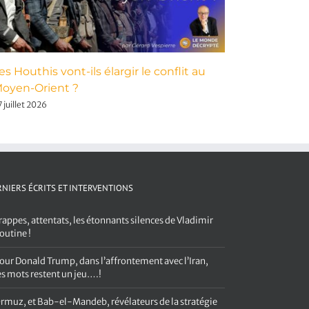
es Houthis vont-ils élargir le conflit au
Pour Dona
oyen-Orient ?
avec l’Ira
 juillet 2026
3 août 2026
NIERS ÉCRITS ET INTERVENTIONS
rappes, attentats, les étonnants silences de Vladimir
outine !
our Donald Trump, dans l’affrontement avec l’Iran,
es mots restent un jeu….!
rmuz, et Bab-el-Mandeb, révélateurs de la stratégie