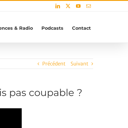
LinkedIn
X
YouTube
Email
ences & Radio
Podcasts
Contact
Précédent
Suivant
is pas coupable ?