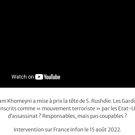
m Khomeyni a mise à prix la tête de S. Rushdie. Les Gardi
 Inscrits comme « mouvement terroriste » par les Etat-Uni
d’assassinat ? Responsables, mais pas coupables ?
Intervention sur France Infon le 15 août 2022.