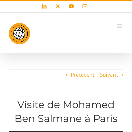
Passer
LinkedIn
X
YouTube
Email
au
contenu
Précédent
Suivant
Visite de Mohamed
Ben Salmane à Paris