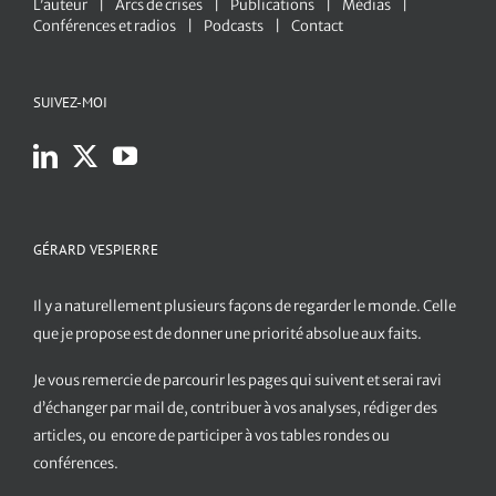
L’auteur
Arcs de crises
Publications
Médias
Conférences et radios
Podcasts
Contact
SUIVEZ-MOI
GÉRARD VESPIERRE
Il y a naturellement plusieurs façons de regarder le monde. Celle
que je propose est de donner une priorité absolue aux faits.
Je vous remercie de parcourir les pages qui suivent et serai ravi
d’échanger par mail de, contribuer à vos analyses, rédiger des
articles, ou encore de participer à vos tables rondes ou
conférences.