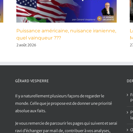
Puissance américaine, nuisance iranienne,
L
quel vainqueur ???
M
2 août 2026
27
GÉRARD VESPIERRE
DER
F
Il y a naturellement plusieurs façons de regarder le
P
monde. Celle que je propose est de donner une priorité
absolue aux faits.
P
l
Je vous remercie de parcourir les pages qui suivent et serai
O
ravi d’échanger par mail de, contribuer à vos analyses,