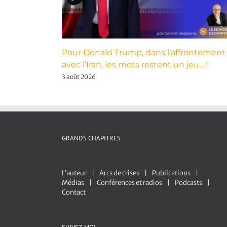
Pour Donald Trump, dans l’affrontement
avec l’Iran, les mots restent un jeu….!
3 août 2026
GRANDS CHAPITRES
L’auteur
Arcs de crises
Publications
Médias
Conférences et radios
Podcasts
Contact