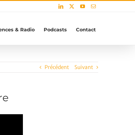
LinkedIn
X
YouTube
Email
ences & Radio
Podcasts
Contact
Précédent
Suivant
re