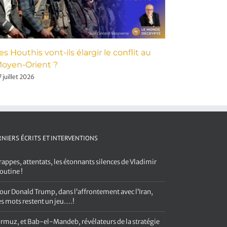
es Houthis vont-ils élargir le conflit au
Pour Dona
oyen-Orient ?
avec l’Ira
 juillet 2026
3 août 2026
NIERS ÉCRITS ET INTERVENTIONS
rappes, attentats, les étonnants silences de Vladimir
outine !
our Donald Trump, dans l’affrontement avec l’Iran,
es mots restent un jeu….!
rmuz, et Bab-el-Mandeb, révélateurs de la stratégie