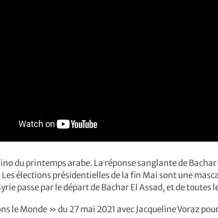
ino du printemps arabe. La réponse sanglante de Bachar 
. Les élections présidentielles de la fin Mai sont une masc
yrie passe par le départ de Bachar El Assad, et de toutes 
ns le Monde » du 27 mai 2021 avec Jacqueline Voraz pou