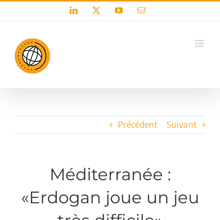
Passer
LinkedIn
X
YouTube
Email
au
contenu
Précédent
Suivant
Méditerranée :
«Erdogan joue un jeu