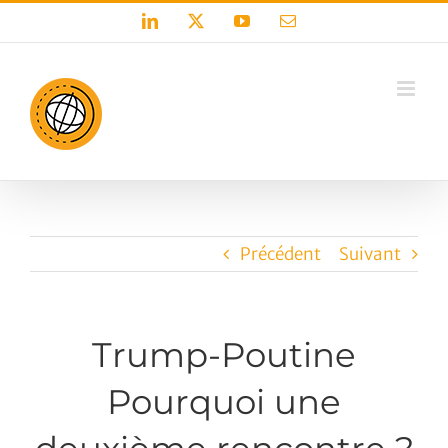
Passer
LinkedIn
X
YouTube
Email
au
contenu
Précédent
Suivant
Trump-Poutine
Pourquoi une