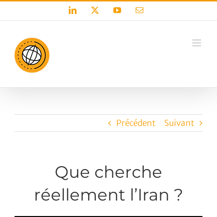
Passer
LinkedIn
X
YouTube
Email
au
contenu
Précédent
Suivant
Que cherche
réellement l’Iran ?