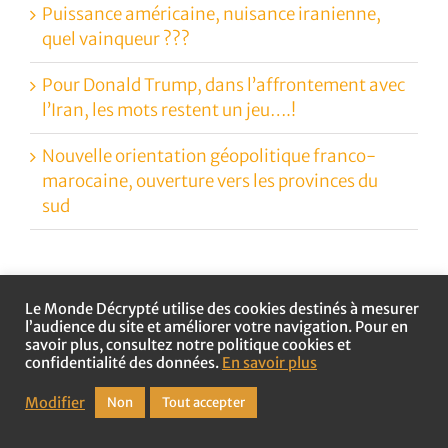
Puissance américaine, nuisance iranienne,
quel vainqueur ???
Pour Donald Trump, dans l’affrontement avec
l’Iran, les mots restent un jeu….!
Nouvelle orientation géopolitique franco-
marocaine, ouverture vers les provinces du
sud
Revue de presse
Le Monde Décrypté utilise des cookies destinés à mesurer
Voir toutes les reprises
l’audience du site et améliorer votre navigation. Pour en
savoir plus, consultez notre politique cookies et
confidentialité des données.
En savoir plus
Modifier
Non
Tout accepter
GRANDS CHAPITRES