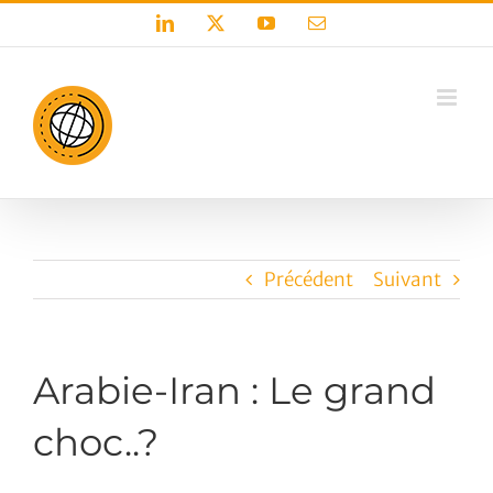
Passer
LinkedIn
X
YouTube
Email
au
contenu
Précédent
Suivant
Arabie-Iran : Le grand
choc..?