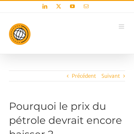
Passer
LinkedIn
X
YouTube
Email
au
contenu
Précédent
Suivant
Pourquoi le prix du
pétrole devrait encore