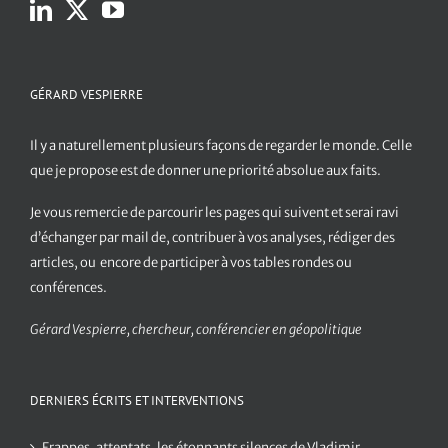
GÉRARD VESPIERRE
Il y a naturellement plusieurs façons de regarder le monde. Celle
que je propose est de donner une priorité absolue aux faits.
Je vous remercie de parcourir les pages qui suivent et serai ravi
d’échanger par mail de, contribuer à vos analyses, rédiger des
articles, ou encore de participer à vos tables rondes ou
conférences.
Gérard Vespierre, chercheur, conférencier en géopolitique
DERNIERS ÉCRITS ET INTERVENTIONS
Frappes, attentats, les étonnants silences de Vladimir