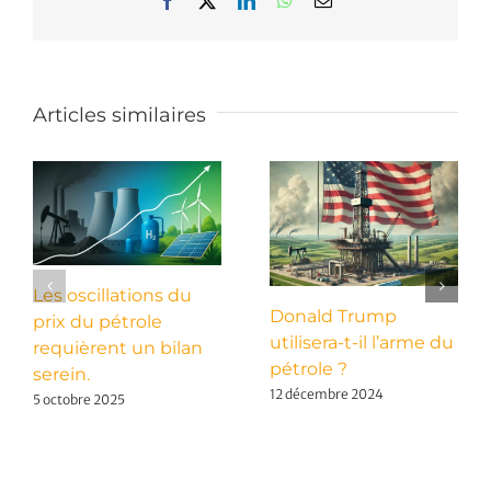
Facebook
X
LinkedIn
WhatsApp
Email
Articles similaires
Les oscillations du
Donald Trump
prix du pétrole
utilisera-t-il l’arme du
requièrent un bilan
pétrole ?
serein.
12 décembre 2024
5 octobre 2025