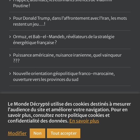
Poutine !
Pour Donald Trump, dans l’affrontement avec l’Iran, les mots
restent un jeu….!
Ormuz, et Bab-el-Mandeb, révélateurs de la stratégie
énergétique française ?
Puissance américaine, nuisance iranienne, quel vainqueur
???
Nouvelle orientation géopolitique franco-marocaine,
ouverture vers les provinces du sud
Le Monde Décrypté utilise des cookies destinés à mesurer
l’audience du site et améliorer votre navigation. Pour en
savoir plus, consultez notre politique cookies et
confidentialité des données.
En savoir plus
Copyright
2026 Le Monde Décrypté | Tous droits réservés |
Mentions
légales et politique de confidentialité
Modifier
Non
Tout accepter
Agence web :
Les Couturiers de la Com'