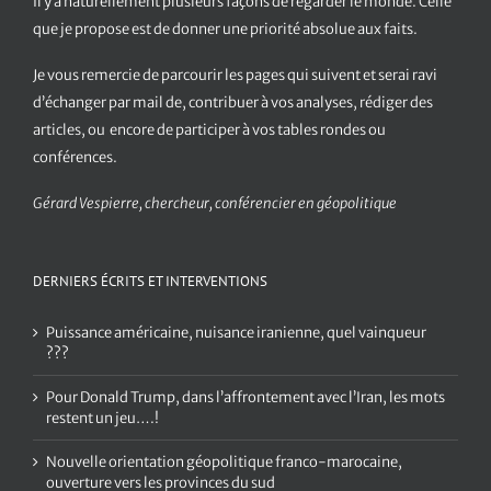
Il y a naturellement plusieurs façons de regarder le monde. Celle
que je propose est de donner une priorité absolue aux faits.
Je vous remercie de parcourir les pages qui suivent et serai ravi
d’échanger par mail de, contribuer à vos analyses, rédiger des
articles, ou encore de participer à vos tables rondes ou
conférences.
Gérard Vespierre, chercheur, conférencier en géopolitique
DERNIERS ÉCRITS ET INTERVENTIONS
Puissance américaine, nuisance iranienne, quel vainqueur
???
Pour Donald Trump, dans l’affrontement avec l’Iran, les mots
restent un jeu….!
Nouvelle orientation géopolitique franco-marocaine,
ouverture vers les provinces du sud