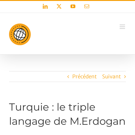
Passer
LinkedIn
X
YouTube
Email
au
contenu
Précédent
Suivant
Turquie : le triple
langage de M.Erdogan