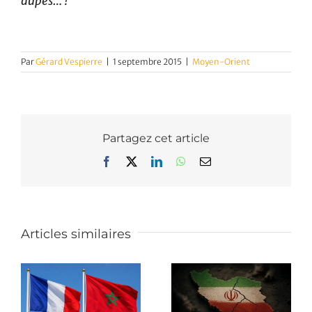
dupes… !
Par
Gérard Vespierre
|
1 septembre 2015
|
Moyen-Orient
Partagez cet article
Facebook
X
LinkedIn
WhatsApp
Email
Articles similaires