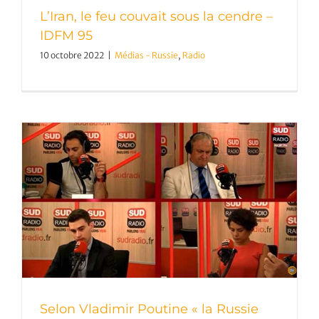
L’Iran, le feu couvait sous la cendre –
IDFM 95
10 octobre 2022
|
Médias - Russie
,
Radio
Selon Vladimir Poutine « la Russie