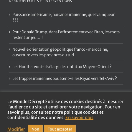
DERNIERS ÉCRITS ET INTERVENTIONS
Puissance américaine, nuisance iranienne, quel vainqueur
???
Pour Donald Trump, dans l’affrontement avec l’Iran, les mots
restent un jeu….!
Nouvelle orientation géopolitique franco-marocaine,
ouverture vers les provinces du sud
Les Houthis vont-ils élargir le conflit au Moyen-Orient ?
Les frappes iraniennes poussent-elles Riyad vers Tel-Aviv ?
Le Monde Décrypté utilise des cookies destinés à mesurer
l’audience du site et améliorer votre navigation. Pour en
savoir plus, consultez notre politique cookies et
confidentialité des données.
En savoir plus
Copyright
2026 Le Monde Décrypté | Tous droits réservés |
Mentions
légales et politique de confidentialité
Modifier
Non
Tout accepter