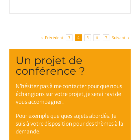
Précédent
Suivant
3
4
5
6
7
Un projet de
conférence ?
N’hésitez pas à me contacter pour que nous
échangions sur votre projet, je serai ravi de
vous accompagner.
Pour exemple quelques sujets abordés. Je
suis à votre disposition pour des thèmes à la
demande.