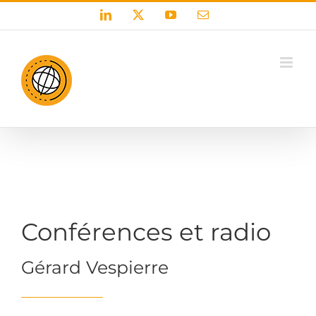
Passer
LinkedIn
X
YouTube
Email
au
contenu
Conférences et radio
Gérard Vespierre